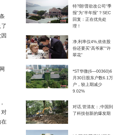
特?朗!普欲改公司“季
报”为“半年报”？SEC
条
回复：正在优先处
及了
理！
次因
净;利率仅4%,依依股
份还要买“高爷家”“许
翠花”
网
*ST华微(6—00360)6
月30日股东户数6.1万
户，较上期减少
9.02%
，
对话,管清友：;中国到
。对
了科技创新的爆发期
始在