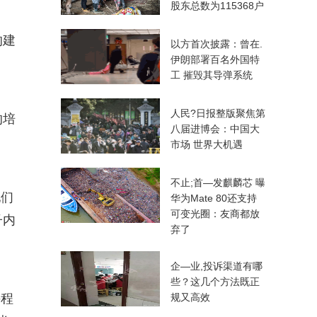
股东总数为115368户
的建
以方首次披露：曾在.
伊朗部署百名外国特
工 摧毁其导弹系统
人民?日报整版聚焦第
的培
八届进博会：中国大
市场 世界大机遇
不止;首—发麒麟芯 曝
他们
华为Mate 80还支持
可变光圈：友商都放
子内
弃了
企—业,投诉渠道有哪
些？这几个方法既正
课程
规又高效