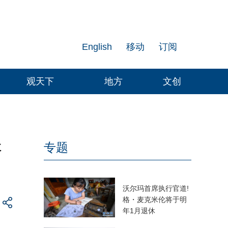
English
移动
订阅
观天下
地方
文创
长
专题
沃尔玛首席执行官道!
格・麦克米伦将于明
年1月退休