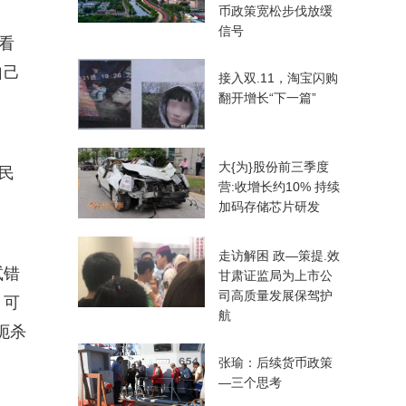
币政策宽松步伐放缓
信号
看
自己
接入双.11，淘宝闪购
翻开增长“下一篇”
大{为}股份前三季度
民
营:收增长约10% 持续
加码存储芯片研发
走访解困 政—策提.效
试错
甘肃证监局为上市公
司高质量发展保驾护
，可
航
扼杀
张瑜：后续货币政策
—三个思考