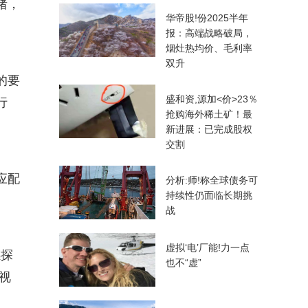
绪，
华帝股!份2025半年
报：高端战略破局，
烟灶热均价、毛利率
双升
的要
盛和资,源加<价>23％
行
抢购海外稀土矿！最
新进展：已完成股权
交割
应配
分析:师!称全球债务可
持续性仍面临长期挑
战
虚拟‘电’厂能!力一点
感探
也不“虚”
视