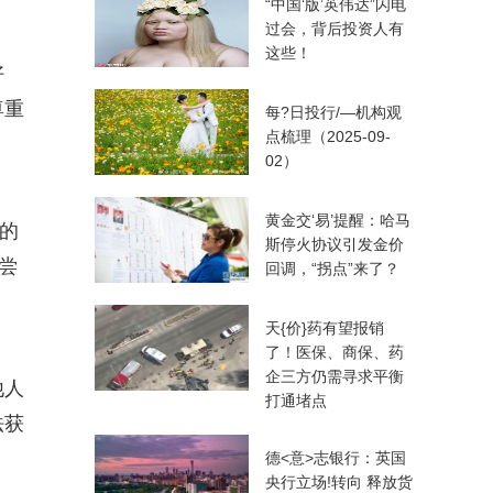
“中国‘版’英伟达”闪电
过会，背后投资人有
这些！
好
尊重
每?日投行/—机构观
点梳理（2025-09-
02）
黄金交‘易’提醒：哈马
的
斯停火协议引发金价
尝
回调，“拐点”来了？
天{价}药有望报销
了！医保、商保、药
企三方仍需寻求平衡
他人
打通堵点
法获
德<意>志银行：英国
央行立场!转向 释放货