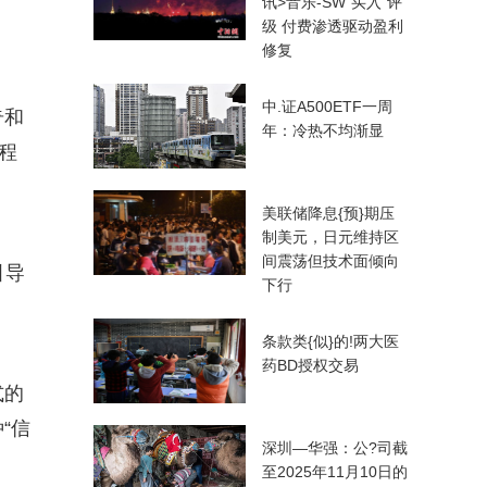
讯>音乐-SW“买入”评
级 付费渗透驱动盈利
修复
中.证A500ETF一周
奇和
年：冷热不均渐显
程
美联储降息{预}期压
制美元，日元维持区
间震荡但技术面倾向
引导
下行
条款类{似}的!两大医
药BD授权交易
式的
“信
深圳—华强：公?司截
至2025年11月10日的