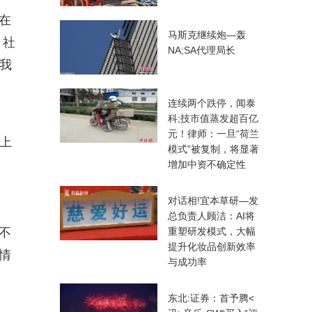
在
马斯克继续炮—轰
？社
NA;SA代理局长
我
连续两个跌停，闻泰
科;技市值蒸发超百亿
元！律师：一旦“荷兰
路上
模式”被复制，将显著
增加中资不确定性
对话相!宜本草研—发
总负责人顾洁：AI将
不
重塑研发模式，大幅
提升化妆品创新效率
情
与成功率
东北:证券：首予腾<