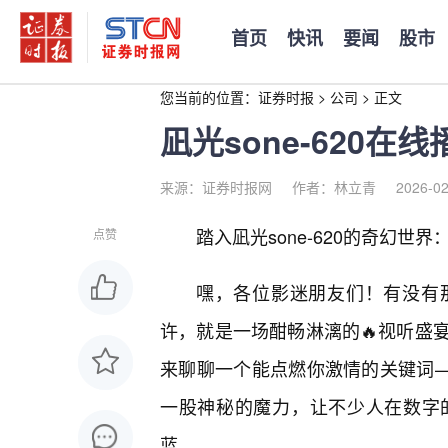
首页
快讯
要闻
股市
您当前的位置：
证券时报
>
公司
>
正文
凪光sone-620在
来源：证券时报网
作者：林立青
2026-02
踏入凪光sone-620的奇幻世
点赞
嘿，各位影迷朋友们！有没有
许，就是一场酣畅淋漓的🔥视听盛
来聊聊一个能点燃你激情的关键词——
一股神秘的魔力，让不少人在数字
蓝。