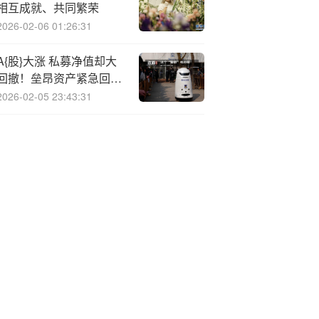
相互成就、共同繁荣
2026-02-06 01:26:31
A{股}大涨 私募净值却大
回撤！垒昂资产紧急回应
来了
2026-02-05 23:43:31