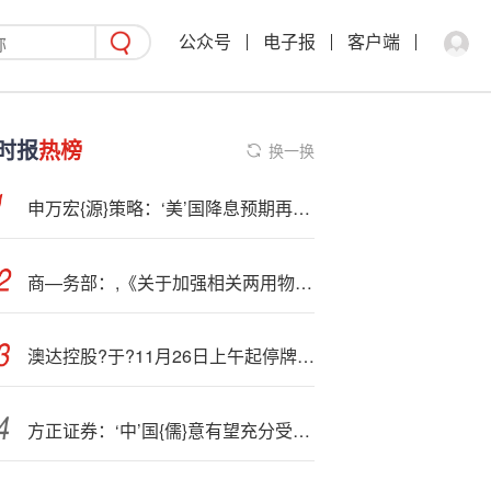
公众号
电子报
客户端
时报
热榜
换一换
申万宏{源}策略：‘美’国降息预期再升温，内外资均流入中国股市
商—务部：,《关于加强相关两用物项对美国出口管制的公告》第二款暂停实施
澳达控股?于?11月26日上午起停牌 原因未知
方正证券：‘中’国{儒}意有望充分受益于AI对内容制作、分发等环节重塑 首予“推荐”评级