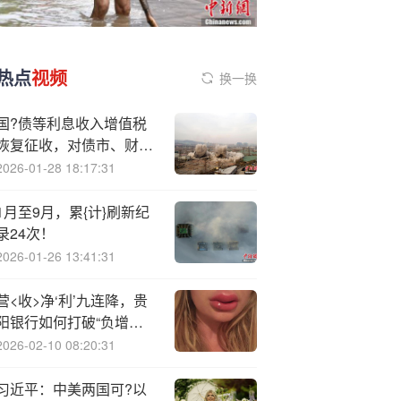
热点
视频
换一换
国?债等利息收入增值税
恢复征收，对债市、财
政、银行、个人影响几
2026-01-28 18:17:31
何？
1月至9月，累{计}刷新纪
录24次！
2026-01-26 13:41:31
营<收>净‘利’九连降，贵
阳银行如何打破“负增长”
魔咒
2026-02-10 08:20:31
习近平：中美两国可?以