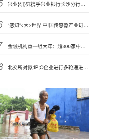
兴业{研}究携手兴业银行长沙分行举办宏观形势与大类资产交流会
“感知”<大>世界 中!国传感器产业迸发创新动能
金融机构重—组大年：超300家中小银行被整{合}
北交所对拟:IP;O企业进行多轮递进式问询 严查业绩“含金量”及募投可行性