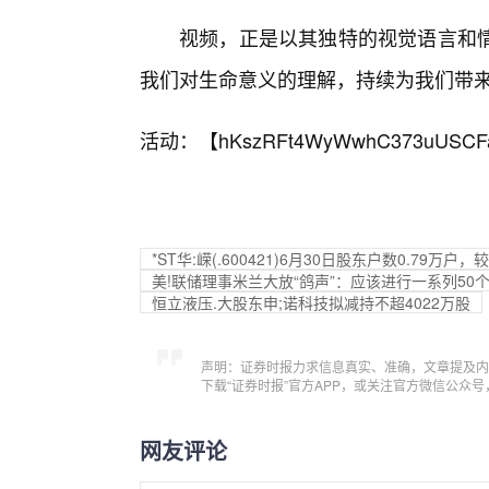
视频，正是以其独特的视觉语言和
我们对生命意义的理解，持续为我们带
活动：【
hKszRFt4WyWwhC373uUSCF
*ST华:嵘(.600421)6月30日股东户数0.79万户，
美!联储理事米兰大放“鸽声”：应该进行一系列50
恒立液压.大股东申;诺科技拟减持不超4022万股
声明：证券时报力求信息真实、准确，文章提及内
下载“证券时报”官方APP，或关注官方微信公众
网友评论