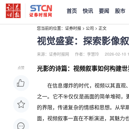
首页
快讯
要闻
股市
您当前的位置：
证券时报
>
公司
>
正文
视觉盛宴：探索影像叙
来源：证券时报网
作者：李慧玲
2026-02-10 
光影的诗篇：视频叙事如何构建世
点赞
在信息爆炸的时代，视频以其直观
之一。它不🎯仅仅是画面的简单堆砌，
的界限，传递复杂的情感和思想。从早期
面，视频叙事一直在不断演进，其魅力