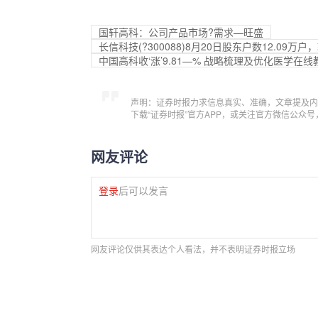
国轩高科：公司产品市场?需求—旺盛
长信科技(?300088)8月20日股东户数12.09万户
中国高科收‘涨’9.81—% 战略梳理及优化医学在
声明：证券时报力求信息真实、准确，文章提及内
下载“证券时报”官方APP，或关注官方微信公众
网友评论
登录
后可以发言
网友评论仅供其表达个人看法，并不表明证券时报立场