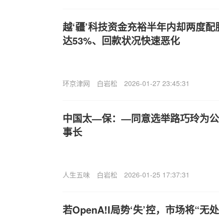
越‘疆’科技资金充裕半年内却两度配
达53%、回款状况快速恶化
环京津网
白岩松
2026-01-27 23:45:31
中国太—保：—同意选举路巧玲为公
事长
人生五味
白岩松
2026-01-25 17:37:31
若OpenA!I局势‘失’控，市场将“无