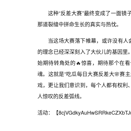
这种“反差大赛”最终变成了一面镜
那道裂缝中拼命生长的真实与热忱。
当这场大赛落下帷幕，或许没有人会
的理念已经深深刻入了大伙儿的基因里。
始期待转角处的🔥惊喜，期待那个在
魂。这就是“吃瓜每日大赛反差大🌸赛
戏，更让我们意识到，每个人都有权利
人惊叹的反差弧线。
活动：【
8cjVGdkyAuHwSRRkeCZXbTJ