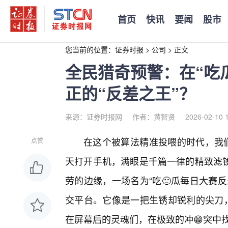
首页
快讯
要闻
股市
您当前的位置：
证券时报
>
公司
>
正文
全民猎奇预警：在“吃
正的“反差之王”？
来源：证券时报网
作者：黄智贤
2026-02-10 
在这个被算法精准投喂的时代，我们
点赞
天打开手机，满眼是千篇一律的精致滤镜
劳的边缘，一场名为“吃🙂瓜每日大赛
交平台。它像是一把生锈却锐利的尖刀，
在屏幕后的灵魂们，在极致的冲😁突中